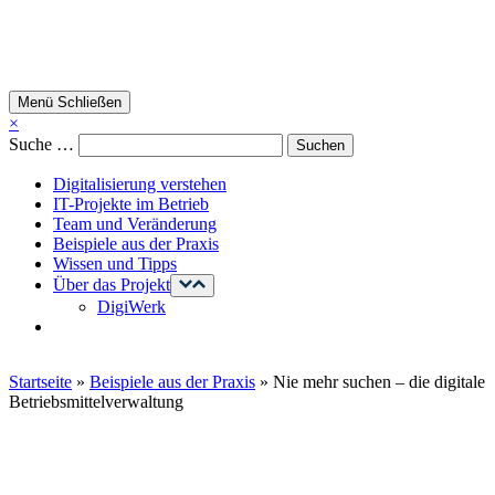
Zum
Inhalt
springen
Handwerk
Menü
Schließen
wird
×
digital
Suche …
Digitalisierung verstehen
IT-Projekte im Betrieb
Team und Veränderung
Beispiele aus der Praxis
Wissen und Tipps
Über das Projekt
Menü
öffnen
DigiWerk
Startseite
»
Beispiele aus der Praxis
»
Nie mehr suchen – die digitale
Betriebsmittelverwaltung